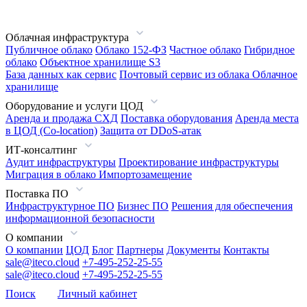
Облачная инфраструктура
Публичное облако
Облако 152-ФЗ
Частное облако
Гибридное
облако
Объектное хранилище S3
База данных как сервис
Почтовый сервис из облака
Облачное
хранилище
Оборудование и услуги ЦОД
Аренда и продажа СХД
Поставка оборудования
Аренда места
в ЦОД (Co-location)
Защита от DDoS-атак
ИТ-консалтинг
Аудит инфраструктуры
Проектирование инфраструктуры
Миграция в облако
Импортозамещение
Поставка ПО
Инфраструктурное ПО
Бизнес ПО
Решения для обеспечения
информационной безопасности
О компании
О компании
ЦОД
Блог
Партнеры
Документы
Контакты
sale@iteco.cloud
+7-495-252-25-55
sale@iteco.cloud
+7-495-252-25-55
Поиск
Личный кабинет