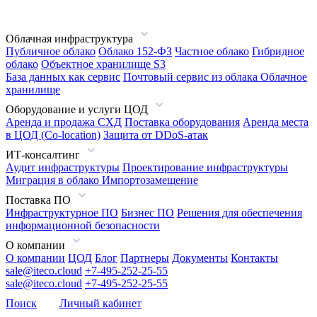
Облачная инфраструктура
Публичное облако
Облако 152-ФЗ
Частное облако
Гибридное
облако
Объектное хранилище S3
База данных как сервис
Почтовый сервис из облака
Облачное
хранилище
Оборудование и услуги ЦОД
Аренда и продажа СХД
Поставка оборудования
Аренда места
в ЦОД (Co-location)
Защита от DDoS-атак
ИТ-консалтинг
Аудит инфраструктуры
Проектирование инфраструктуры
Миграция в облако
Импортозамещение
Поставка ПО
Инфраструктурное ПО
Бизнес ПО
Решения для обеспечения
информационной безопасности
О компании
О компании
ЦОД
Блог
Партнеры
Документы
Контакты
sale@iteco.cloud
+7-495-252-25-55
sale@iteco.cloud
+7-495-252-25-55
Поиск
Личный кабинет