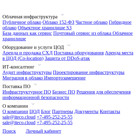
Облачная инфраструктура
Публичное облако
Облако 152-ФЗ
Частное облако
Гибридное
облако
Объектное хранилище S3
База данных как сервис
Почтовый сервис из облака
Облачное
хранилище
Оборудование и услуги ЦОД
Аренда и продажа СХД
Поставка оборудования
Аренда места
в ЦОД (Co-location)
Защита от DDoS-атак
ИТ-консалтинг
Аудит инфраструктуры
Проектирование инфраструктуры
Миграция в облако
Импортозамещение
Поставка ПО
Инфраструктурное ПО
Бизнес ПО
Решения для обеспечения
информационной безопасности
О компании
О компании
ЦОД
Блог
Партнеры
Документы
Контакты
sale@iteco.cloud
+7-495-252-25-55
sale@iteco.cloud
+7-495-252-25-55
Поиск
Личный кабинет