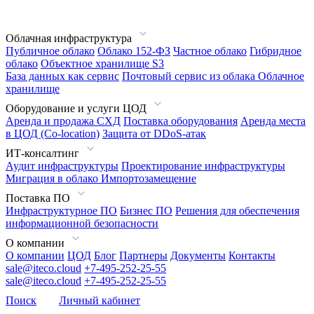
Облачная инфраструктура
Публичное облако
Облако 152-ФЗ
Частное облако
Гибридное
облако
Объектное хранилище S3
База данных как сервис
Почтовый сервис из облака
Облачное
хранилище
Оборудование и услуги ЦОД
Аренда и продажа СХД
Поставка оборудования
Аренда места
в ЦОД (Co-location)
Защита от DDoS-атак
ИТ-консалтинг
Аудит инфраструктуры
Проектирование инфраструктуры
Миграция в облако
Импортозамещение
Поставка ПО
Инфраструктурное ПО
Бизнес ПО
Решения для обеспечения
информационной безопасности
О компании
О компании
ЦОД
Блог
Партнеры
Документы
Контакты
sale@iteco.cloud
+7-495-252-25-55
sale@iteco.cloud
+7-495-252-25-55
Поиск
Личный кабинет