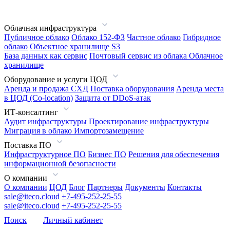
Облачная инфраструктура
Публичное облако
Облако 152-ФЗ
Частное облако
Гибридное
облако
Объектное хранилище S3
База данных как сервис
Почтовый сервис из облака
Облачное
хранилище
Оборудование и услуги ЦОД
Аренда и продажа СХД
Поставка оборудования
Аренда места
в ЦОД (Co-location)
Защита от DDoS-атак
ИТ-консалтинг
Аудит инфраструктуры
Проектирование инфраструктуры
Миграция в облако
Импортозамещение
Поставка ПО
Инфраструктурное ПО
Бизнес ПО
Решения для обеспечения
информационной безопасности
О компании
О компании
ЦОД
Блог
Партнеры
Документы
Контакты
sale@iteco.cloud
+7-495-252-25-55
sale@iteco.cloud
+7-495-252-25-55
Поиск
Личный кабинет