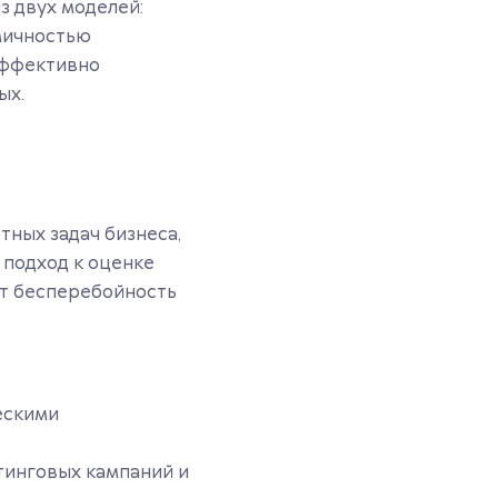
з двух моделей:
мичностью
эффективно
ых.
тных задач бизнеса,
 подход к оценке
ит бесперебойность
ескими
тинговых кампаний и