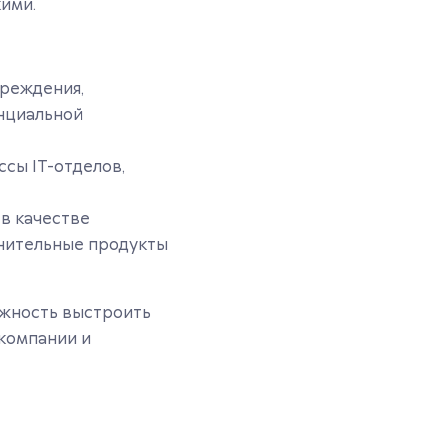
ими.
чреждения,
нциальной
сы IT-отделов,
в качестве
лнительные продукты
ожность выстроить
компании и