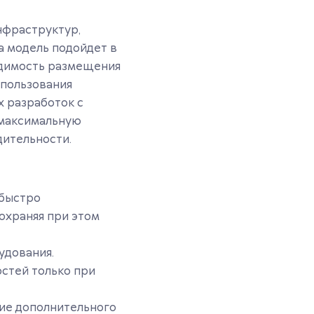
нфраструктур,
а модель подойдет в
одимость размещения
спользования
 разработок с
 максимальную
дительности.
 быстро
охраняя при этом
удования.
стей только при
щие дополнительного