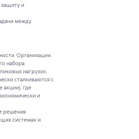
 защиту и
задачи между
ности. Организации,
го набора
пиковых нагрузок.
чески сталкиваются с
 акции), где
экономически и
е решения
ущих системах и