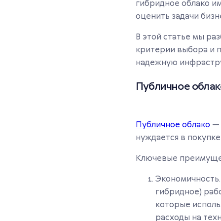
гибридное облако им
оценить задачи бизн
В этой статье мы ра
критерии выбора и п
надежную инфрастру
Публичное облако
Публичное облако
— 
нуждается в покупке
Ключевые преимущес
Экономичность. 
гибридное) рабо
которые исполь
расходы на тех