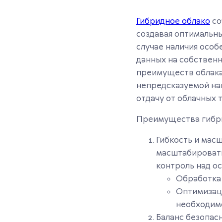
Гибридное облако
со
создавая оптимальн
случае наличия осо
данных на собственн
преимуществ облака
непредсказуемой наг
отдачу от облачных 
Преимущества гибри
Гибкость и мас
масштабировать
контроль над о
Обработка 
Оптимизаци
необходим
Баланс безопас