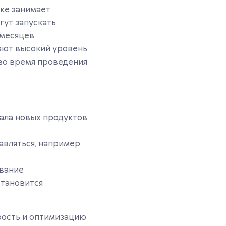
ке занимает
гут запускать
 месяцев.
ают высокий уровень
 во время проведения
ала новых продуктов
вляться, например,
ование
тановится
рость и оптимизацию