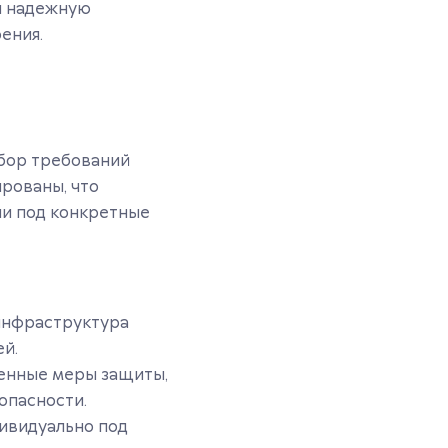
яя надежную
ения.
абор требований
ированы, что
ии под конкретные
 инфраструктура
ей.
шенные меры защиты,
опасности.
дивидуально под